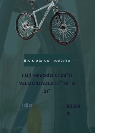
Bicicleta de montaña
Fuji Nevada 1.1 29”
11
VELOCIDADES 17" 19" o
21"
1 día
20.00
€