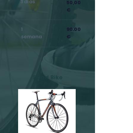
3 días
50,00
€
1
90.00
semana
€
Road Bike