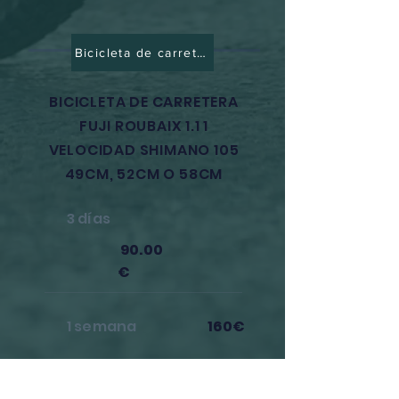
Bicicleta de carretera
BICICLETA DE CARRETERA
FUJI ROUBAIX 1.1 1
VELOCIDAD SHIMANO 105
49CM, 52CM O 58CM
3 días
90.00
€
1 semana
160€
* Alquiler mínimo 3 días