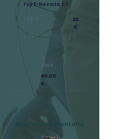
Fuji E-Nevada 2.1
1 hora
20
€
4
Hour
40.00
€
Bicicleta de montaña